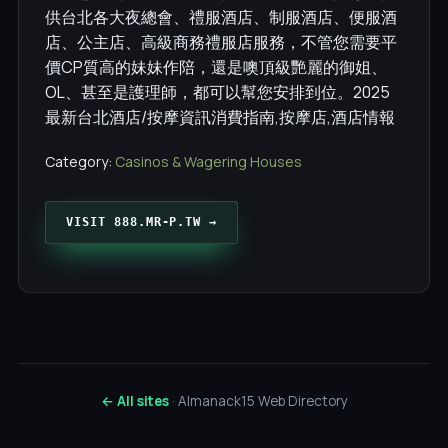
供台北各大夜總會、禮服酒店、制服酒店、便服酒
店、公主店、高級商務禮服店服務，不管您需要平
價CP質高的妹妹作陪，還是噢頂級艷麗的御姐、
OL、甚至是護理師，都可以幫您安排到位。2025
最新台北酒店/按摩資訊消費指南,按摩店,酒店情報
Category:
Casinos & Wagering Houses
VISIT 888.MR-P.TW →
← All sites
· Almanack15 Web Directory