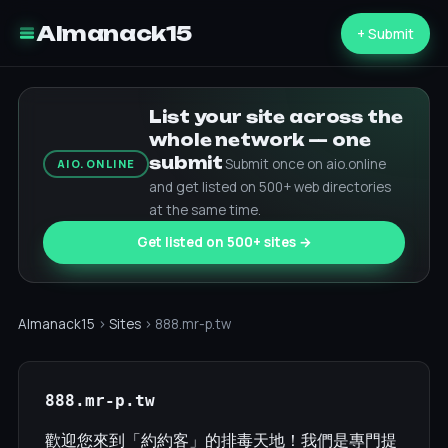
Almanack15
+ Submit
List your site across the
whole network — one
submit
Submit once on aio.online
AIO.ONLINE
and get listed on 500+ web directories
at the same time.
Get listed on 500+ sites →
Almanack15
›
Sites
› 888.mr-p.tw
888.mr-p.tw
歡迎您來到「約約客」的排毒天地！我們是專門提