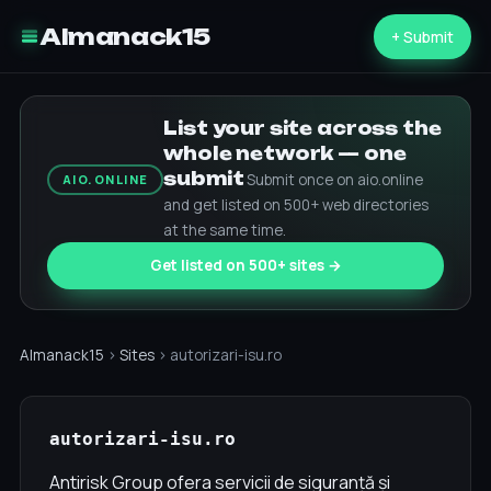
Almanack15
+ Submit
List your site across the
whole network — one
submit
Submit once on aio.online
AIO.ONLINE
and get listed on 500+ web directories
at the same time.
Get listed on 500+ sites →
Almanack15
›
Sites
› autorizari-isu.ro
autorizari-isu.ro
Antirisk Group ofera servicii de siguranță și