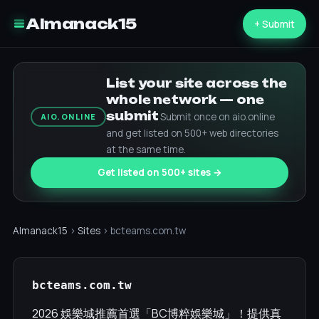
Almanack15
+ Submit
List your site across the
whole network — one
submit
Submit once on aio.online
AIO.ONLINE
and get listed on 500+ web directories
at the same time.
Get listed on 500+ sites →
Almanack15
›
Sites
› bcteams.com.tw
bcteams.com.tw
2026 娛樂城推薦首選「BC博粹娛樂城」！提供真