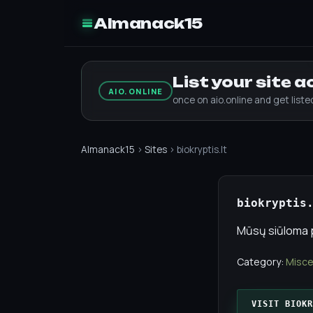
Almanack15
List your site 
AIO.ONLINE
once on aio.online and get list
Almanack15
›
Sites
› biokryptis.lt
biokryptis
Mūsų siūloma pr
Category:
Misce
VISIT BIOKR