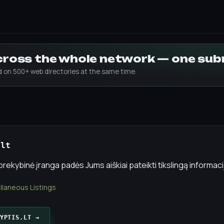
across the whole network — one su
ed on 500+ web directories at the same time.
.lt
ekybinė įranga padės Jums aiškiai pateikti tikslingą informacij
llaneous Listings
YPTIS.LT →