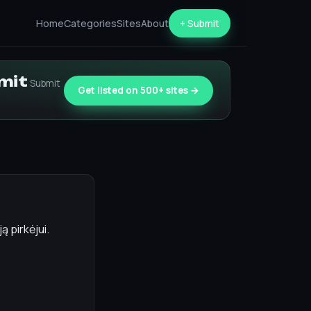
Home
Categories
Sites
About
+ Submit
bmit
Submit
Get listed on 500+ sites →
ą pirkėjui.