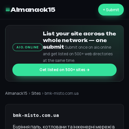
Almanack15
+ Submit
List your site across the
whole network — one
submit
Submit once on aio.online
AIO.ONLINE
and get listed on 500+ web directories
at the same time.
Get listed on 500+ sites →
Almanack15
›
Sites
› bmk-misto.com.ua
bmk-misto.com.ua
Буріння паль, котловани та інженерні мережі в