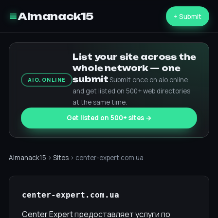
Almanack15
+ Submit
List your site across the
whole network — one
submit
Submit once on aio.online
AIO.ONLINE
and get listed on 500+ web directories
at the same time.
Get listed on 500+ sites →
Almanack15
›
Sites
› center-expert.com.ua
center-expert.com.ua
Center Expert предоставляет услуги по