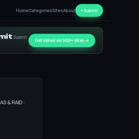
Home
Categories
Sites
About
+ Submit
bmit
Submit
Get listed on 500+ sites →
AS & RAID :