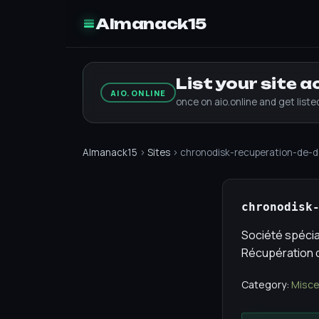
Almanack15
List your site 
AIO.ONLINE
once on aio.online and get list
Almanack15
›
Sites
› chronodisk-recuperation-de-
chronodisk
Société spécia
Récupération d
Category:
Misce