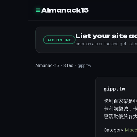
Almanack15
List your site 
AIO.ONLINE
once on aio.online and get list
Almanack15
›
Sites
› gipp.tw
gipp.tw
卡利百家樂是亞
卡利娛樂城，
惠活動優於各
Category:
Misce