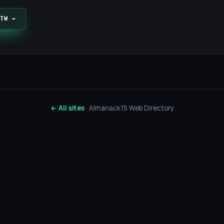
TW →
← All sites
· Almanack15 Web Directory