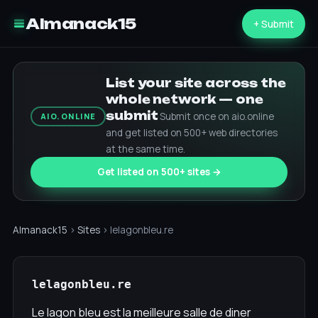
Almanack15
+ Submit
List your site across the
whole network — one
submit
Submit once on aio.online
AIO.ONLINE
and get listed on 500+ web directories
at the same time.
Get listed on 500+ sites →
Almanack15
›
Sites
› lelagonbleu.re
lelagonbleu.re
Le lagon bleu est la meilleure salle de diner