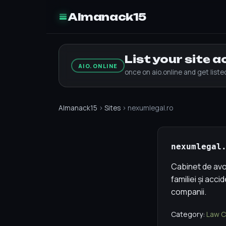
Almanack15
List your site 
AIO.ONLINE
once on aio.online and get list
Almanack15
›
Sites
› nexumlegal.ro
nexumlegal
Cabinet de avoc
familiei și acc
companii.
Category:
Law C