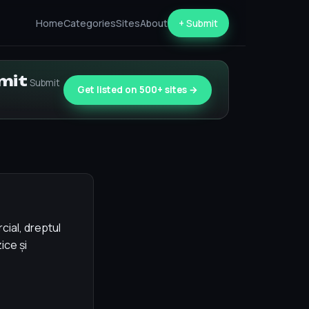
Home
Categories
Sites
About
+ Submit
bmit
Submit
Get listed on 500+ sites →
cial, dreptul
ice și