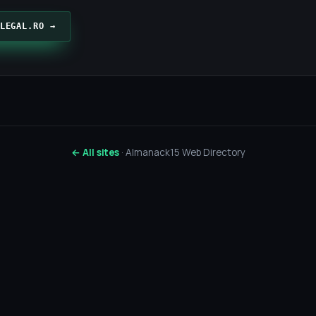
LEGAL.RO →
← All sites
· Almanack15 Web Directory