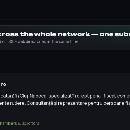
across the whole network — one su
ed on 500+ web directories at the same time.
.ro
atură în Cluj-Napoca, specializat în drept penal, fiscal, comer
idente rutiere. Consultanță și reprezentare pentru persoane fiz
hambers & Solicitors