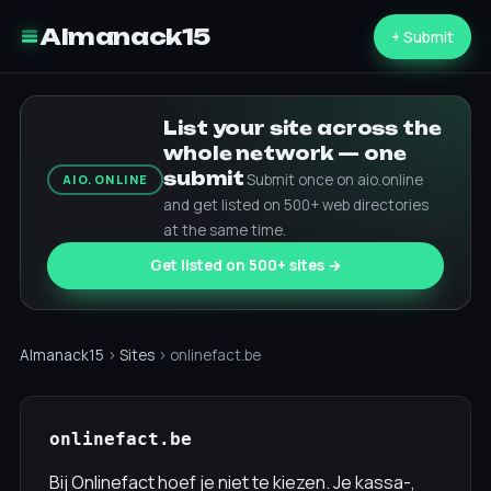
Almanack15
+ Submit
List your site across the
whole network — one
submit
Submit once on aio.online
AIO.ONLINE
and get listed on 500+ web directories
at the same time.
Get listed on 500+ sites →
Almanack15
›
Sites
› onlinefact.be
onlinefact.be
Bij Onlinefact hoef je niet te kiezen. Je kassa-,