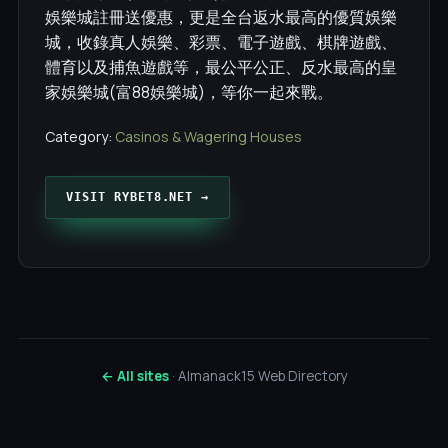
娛樂城註冊送優惠，更是全台返水最高的優質娛樂
城，收錄真人娛樂、彩票、電子遊戲、棋牌遊戲、
體育以及捕魚遊戲等，最公平公正、反水最高的皇
家娛樂城(富88娛樂城)，等你一起來戰。
Category:
Casinos & Wagering Houses
VISIT RYBET8.NET →
← All sites
· Almanack15 Web Directory