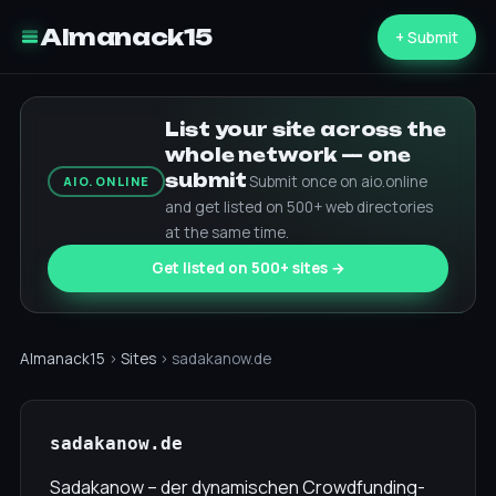
Almanack15
+ Submit
List your site across the
whole network — one
submit
Submit once on aio.online
AIO.ONLINE
and get listed on 500+ web directories
at the same time.
Get listed on 500+ sites →
Almanack15
›
Sites
› sadakanow.de
sadakanow.de
Sadakanow – der dynamischen Crowdfunding-