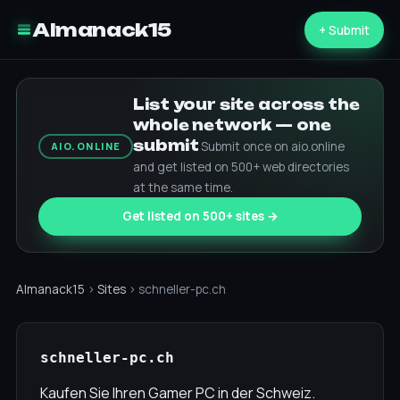
Almanack15
+ Submit
List your site across the
whole network — one
submit
Submit once on aio.online
AIO.ONLINE
and get listed on 500+ web directories
at the same time.
Get listed on 500+ sites →
Almanack15
›
Sites
› schneller-pc.ch
schneller-pc.ch
Kaufen Sie Ihren Gamer PC in der Schweiz.