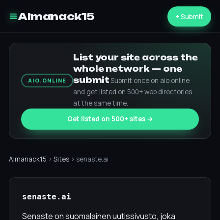
Almanack15
+ Submit
List your site across the
whole network — one
submit
Submit once on aio.online
AIO.ONLINE
and get listed on 500+ web directories
at the same time.
Get listed on 500+ sites →
Almanack15
›
Sites
› senaste.ai
senaste.ai
Senaste on suomalainen uutissivusto, joka