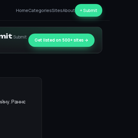
Home
Categories
Sites
About
+ Submit
bmit
Submit
Get listed on 500+ sites →
ейну. Раннє