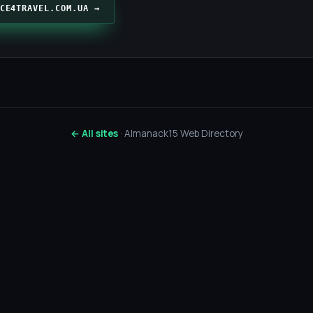
CE4TRAVEL.COM.UA →
← All sites
· Almanack15 Web Directory