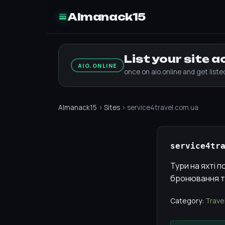
Almanack15
List your site 
AIO.ONLINE
once on aio.online and get list
Almanack15
›
Sites
› service4travel.com.ua
service4tr
Тури на яхті 
бронювання ту
Category:
Trave