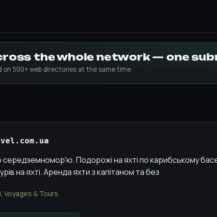
across the whole network — one su
ed on 500+ web directories at the same time.
avel.com.ua
по середземномор'ю. Подорожі на яхті по карибському бас
рів на яхті. Аренда яхти з капітаном та без
l, Voyages & Tours