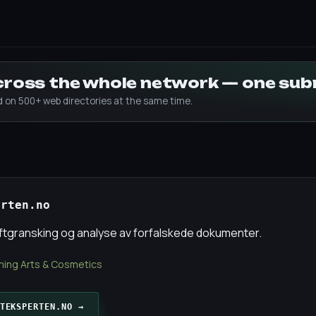
across the whole network — one su
ed on 500+ web directories at the same time.
erten.no
iftgransking og analyse av forfalskede dokumenter.
ing Arts & Cosmetics
TEKSPERTEN.NO →