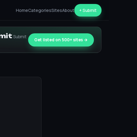
Home
Categories
Sites
About
+ Submit
bmit
Submit
Get listed on 500+ sites →