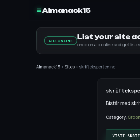
Almanack15
List your site 
AIO.ONLINE
once on aio.online and get list
Almanack15
›
Sites
› skrifteksperten.no
skrifteksp
Bistår med skr
Category:
Groom
VISIT SKRIF