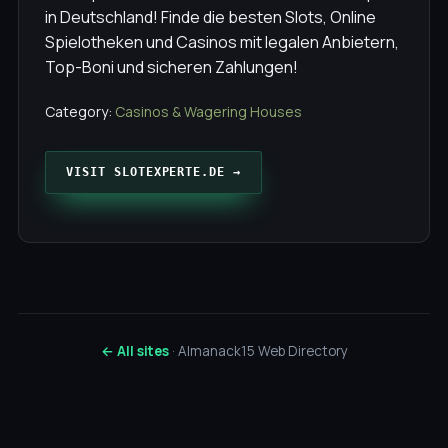
in Deutschland! Finde die besten Slots, Online
Spielotheken und Casinos mit legalen Anbietern,
Top-Boni und sicheren Zahlungen!
Category:
Casinos & Wagering Houses
VISIT SLOTEXPERTE.DE →
← All sites
· Almanack15 Web Directory