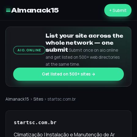
Almanack15
+ Submit
List your site across the
whole network — one
submit
Submit once on aio.online
AIO.ONLINE
and get listed on 500+ web directories
at the same time.
Get listed on 500+ sites →
Almanack15
›
Sites
› startsc.com.br
startsc.com.br
Climatização | Instalação e Manutenção de Ar