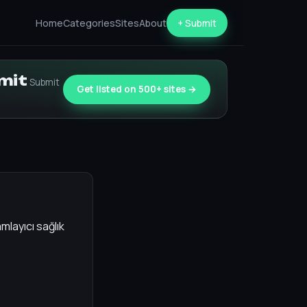
Home
Categories
Sites
About
+ Submit
bmit
Submit
Get listed on 500+ sites →
layıcı sağlık