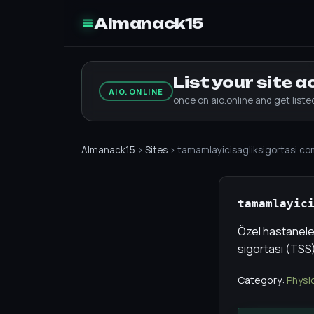
Almanack15
List your site 
AIO.ONLINE
once on aio.online and get list
Almanack15
›
Sites
› tamamlayicisagliksigortasi.co
tamamlayic
Özel hastanele
sigortası (TSS)
Category:
Physic