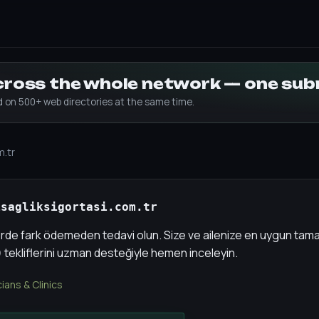
across the whole network — one su
ed on 500+ web directories at the same time.
m.tr
isagliksigortasi.com.tr
rde fark ödemeden tedavi olun. Size ve ailenize en uygun tamam
 tekliflerini uzman desteğiyle hemen inceleyin.
ians & Clinics