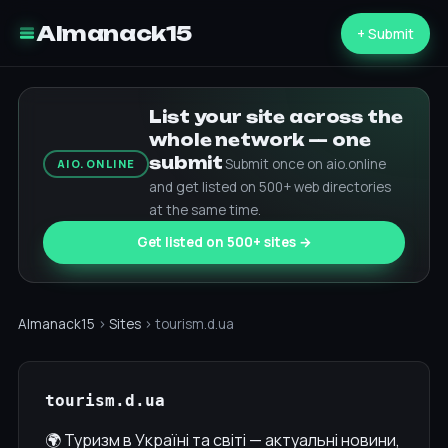
Almanack15
+ Submit
List your site across the
whole network — one
submit
Submit once on aio.online
AIO.ONLINE
and get listed on 500+ web directories
at the same time.
Get listed on 500+ sites →
Almanack15
›
Sites
› tourism.d.ua
tourism.d.ua
🌍 Туризм в Україні та світі — актуальні новини,