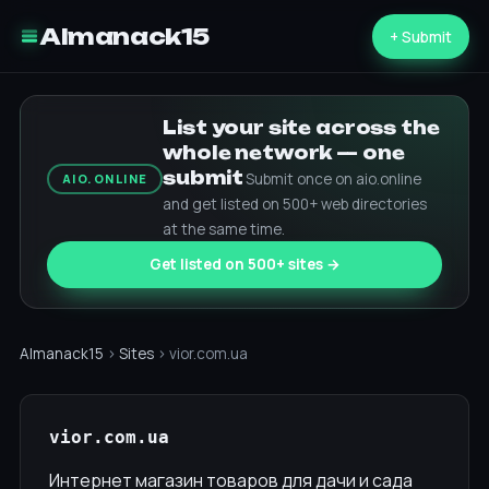
Almanack15
+ Submit
List your site across the
whole network — one
submit
Submit once on aio.online
AIO.ONLINE
and get listed on 500+ web directories
at the same time.
Get listed on 500+ sites →
Almanack15
›
Sites
› vior.com.ua
vior.com.ua
Интернет магазин товаров для дачи и сада