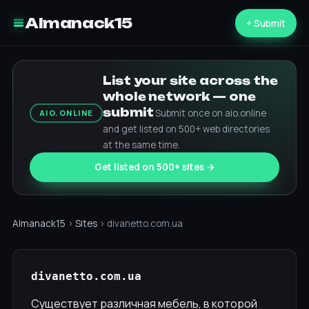
Almanack15
+ Submit
List your site across the
whole network — one
submit
Submit once on aio.online
AIO.ONLINE
and get listed on 500+ web directories
at the same time.
Get listed on 500+ sites →
Almanack15
›
Sites
› divanetto.com.ua
divanetto.com.ua
Существует различная мебель, в которой