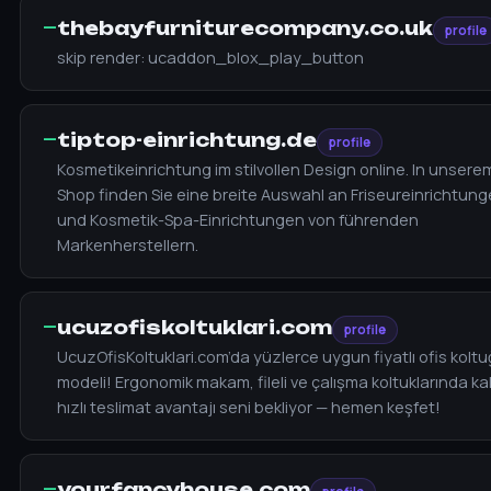
—
thebayfurniturecompany.co.uk
profile
skip render: ucaddon_blox_play_button
—
tiptop-einrichtung.de
profile
Kosmetikeinrichtung im stilvollen Design online. In unsere
Shop finden Sie eine breite Auswahl an Friseureinrichtun
und Kosmetik-Spa-Einrichtungen von führenden
Markenherstellern.
—
ucuzofiskoltuklari.com
profile
UcuzOfisKoltuklari.com’da yüzlerce uygun fiyatlı ofis kolt
modeli! Ergonomik makam, fileli ve çalışma koltuklarında kal
hızlı teslimat avantajı seni bekliyor — hemen keşfet!
—
yourfancyhouse.com