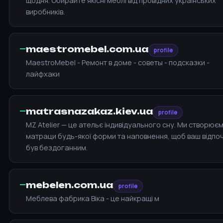
щодня. Обирайте якісні меблі від провідних українських
виробників.
—
maestromebel.com.ua
profile
MaestroMebel - Ремонт в доме - советы - подсказки -
лайфхаки
—
matrasnazakaz.kiev.ua
profile
MZ Atelier — це ательє індивідуального сну. Ми створює
матраци будь-якої форми та наповнення, щоб ваш відпо
був бездоганним.
—
mebelen.com.ua
profile
Меблева фабрика Віка - це найкращі м