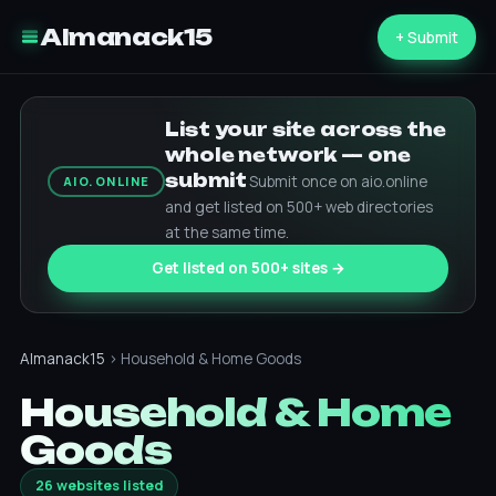
Almanack15
+ Submit
List your site across the
whole network — one
submit
Submit once on aio.online
AIO.ONLINE
and get listed on 500+ web directories
at the same time.
Get listed on 500+ sites →
Almanack15
› Household & Home Goods
Household & Home
Goods
26 websites listed