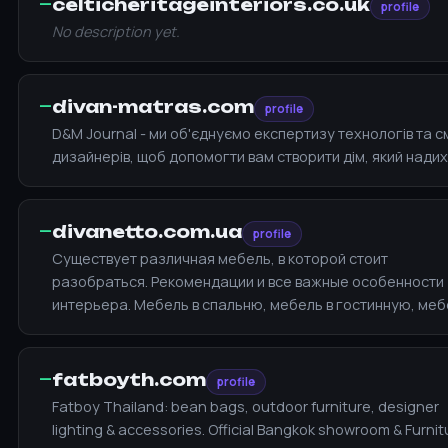
—
celticheritageinteriors.co.uk
profile
No description yet.
—
divan-matras.com
profile
D&M Journal - ми об'єднуємо експертизу технологів та с
дизайнерів, щоб допомогти вам створити дім, який надих
—
divanetto.com.ua
profile
Существует различная мебель, в которой стоит
разобраться. Рекомендации и все важные особенности
интерьера. Мебель в спальню, мебель в гостинную, меб
—
fatboyth.com
profile
Fatboy Thailand: bean bags, outdoor furniture, designer
lighting & accessories. Official Bangkok showroom & Furnit