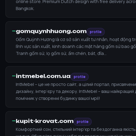
online store. Premium Dutch design with free delivery acr
Bangkok.
—
gomquynhhuong.com
profile
Gốm Quỳnh Hương là cơ sở sản xuất tư nhân, hoạt động t
lĩnh vực sản xuất, kinh doanh các mặt hàng gốm sứ bao g
Tranh gốm sứ, lọ gốm sứ, ấm chén, bát, đĩa…
—
intmebel.com.ua
profile
IntMebel – це не просто сайт, а цілий портал, присвячен
дизайну, інтер’єру та декору. IntMebel – ваш найкращий д
помічник у створенні будинку вашої мрії!
—
kupit-krovat.com
profile
Комфортний сон, стильний інтер'єр та бездоганна якість