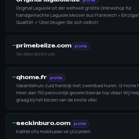
profile
Original Laguiole ist der weltweit größte Onlineshop für
handgemachte Laguiole Messer aus Frankreich » Einzigar
Qualität ✓ Überzeugen Sie sich selbst!
—
primebelize.com
profile
No description yet.
—
qhome.fr
profile
Vakantiehuis zuid frankrijk met zwembad huren, Q-Home 
meer dan 150 persoonlijk geselecteerde top villas! Wij hel
graag bij het kiezen van de beste villa!
—
seckinburo.com
profile
Kaliteli ofis mobilyaları ve çözümleri.