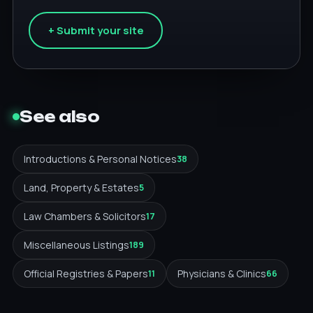
+ Submit your site
See also
Introductions & Personal Notices
38
Land, Property & Estates
5
Law Chambers & Solicitors
17
Miscellaneous Listings
189
Official Registries & Papers
Physicians & Clinics
11
66