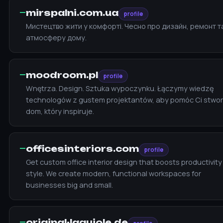
—
mirspalni.com.ua
profile
Мистецтво жити у комфорті. Чесно про дизайн, ремонт т
атмосферу дому.
—
moodroom.pl
profile
Wnętrza. Design. Sztuka wypoczynku. Łączymy wiedzę
technologów z gustem projektantów, aby pomóc Ci stwo
dom, który inspiruje.
—
officesinteriors.com
profile
Get custom office interior design that boosts productivit
style. We create modern, functional workspaces for
businesses big and small.
—
original-laguiole.de