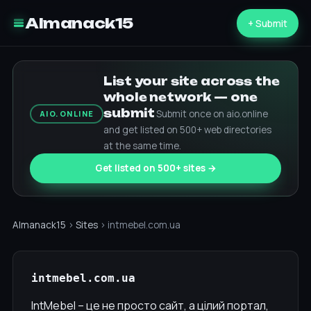
Almanack15
+ Submit
List your site across the
whole network — one
submit
Submit once on aio.online
AIO.ONLINE
and get listed on 500+ web directories
at the same time.
Get listed on 500+ sites →
Almanack15
›
Sites
› intmebel.com.ua
intmebel.com.ua
IntMebel – це не просто сайт, а цілий портал,