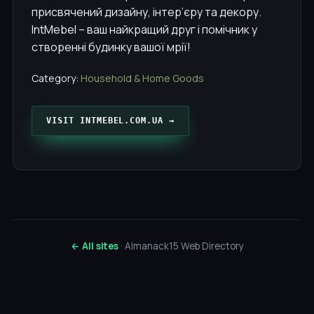
присвячений дизайну, інтер’єру та декору.
IntMebel – ваш найкращий друг і помічник у
створенні будинку вашої мрії!
Category:
Household & Home Goods
VISIT INTMEBEL.COM.UA →
← All sites
· Almanack15 Web Directory