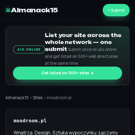
Almanack15
+ Submit
List your site across the
whole network — one
submit
Submit once on aio.online
AIO.ONLINE
and get listed on 500+ web directories
at the same time.
Get listed on 500+ sites →
Almanack15
›
Sites
› moodroom.pl
moodroom.pl
Wnętrza. Design. Sztuka wypoczynku. Łączymy