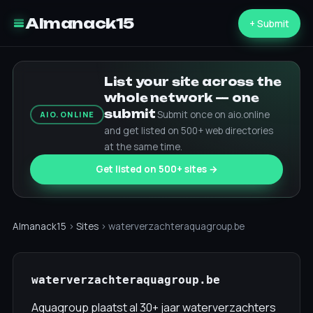
Almanack15
+ Submit
List your site across the
whole network — one
submit
Submit once on aio.online
AIO.ONLINE
and get listed on 500+ web directories
at the same time.
Get listed on 500+ sites →
Almanack15
›
Sites
› waterverzachteraquagroup.be
waterverzachteraquagroup.be
Aquagroup plaatst al 30+ jaar waterverzachters